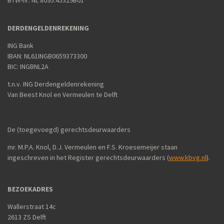
DERDENGELDENREKENING
ING Bank
IBAN: NL61INGB0659373300
BIC: INGBNL2A
t.n.v. ING Derdengeldenrekening
Van Beest Knol en Vermeulen te Delft
De (toegevoegd) gerechtsdeurwaarders
mr. M.P.A. Knol, D.J. Vermeulen en F.S. Kroesemeijer staan
ingeschreven in het Register gerechtsdeurwaarders (
www.kbvg.nl
).
BEZOEKADRES
Wallerstraat 14c
2613 ZS Delft